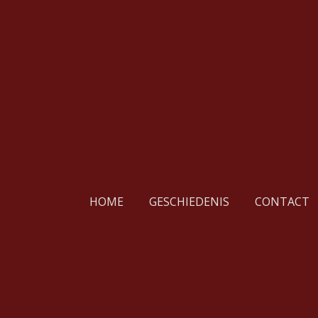
Ga
direct
naar
de
hoofdinhoud
HOME
GESCHIEDENIS
CONTACT